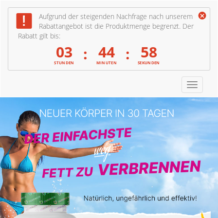
Aufgrund der steigenden Nachfrage nach unserem
Rabattangebot ist die Produktmenge begrenzt. Der
Rabatt gilt bis:
03
44
56
:
:
STUNDEN
MINUTEN
SEKUNDEN