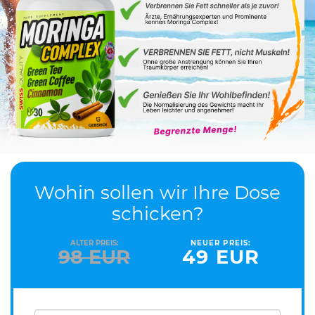
Wohin sollen wir Ihre Dose
schicken?
ALTER PREIS:
NEUER PREIS:
98
EUR
49
EUR