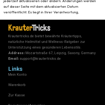
jederzeit aktualisieren oder ändern. Änderungen werden
auf dieser Seite mit dem aktualisierten Datum
veröffentlicht. Es liegt in Ihrer Verantwortung,
Krautertricks.de bietet bewährte Kräutertipps,
natürliche Heilmittel und Wellness-Ratgeber zur
Unterstützung eines gesünderen Lebensstils.
Address:
Mozartstraße 67, Leipzig, Saxony, Germany.
Email:
support@krautertricks.de
Links
Mein Konto
Warenkorb
Zur Kasse