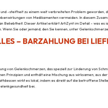
und -steifheit zu einem weit verbreiteten Problem geworden, d
e Nebenwirkungen von Medikamenten vermeiden. In diesem Zusam
iebtheit. Dieser Artikel erklärt ArtiZynt im Detail – was es ist,
Wenn Sie oder jemand, den Sie kennen, unter Gelenkschmerzen l
LES – BARZAHLUNG BEI LI
derung von Gelenkschmerzen, das speziell zur Linderung von Sch
hen Prinzipien und enthält eine Mischung aus wirksamen, aus de
ttdessen wirkt es lokal, indem es direkt auf die betroffene Stell
elenkgesundheit bei.