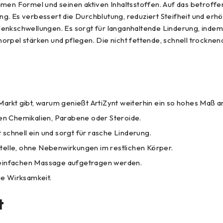
amen Formel und seinen aktiven Inhaltsstoffen. Auf das betroffe
. Es verbessert die Durchblutung, reduziert Steifheit und erhöh
schwellungen. Es sorgt für langanhaltende Linderung, indem 
orpel stärken und pflegen. Die nicht fettende, schnell trocknen
rkt gibt, warum genießt ArtiZynt weiterhin ein so hohes Maß a
hen Chemikalien, Parabene oder Steroide.
schnell ein und sorgt für rasche Linderung.
telle, ohne Nebenwirkungen im restlichen Körper.
r einfachen Massage aufgetragen werden.
ie Wirksamkeit.
t