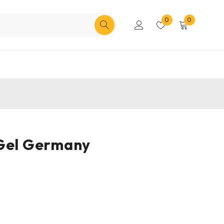
0
0
 Gel Germany