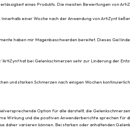
rlässigkeit eines Produkts. Die meisten Bewertungen von ArtiZyn
nnerhalb einer Woche nach der Anwendung von ArtiZynt ließen d
ente haben mir Magenbeschwerden bereitet. Dieses Gel lindert d
t.“ArtiZynt hat bei Gelenkschmerzen sehr zur Linderung der En
chen und starken Schmerzen nach einigen Wochen kontinuierlich
vielversprechende Option für alle darstellt, die Gelenkschmerz
e Wirkung und die positiven Anwenderberichte sprechen für die 
se daher variieren können. Bei starken oder anhaltenden Gelenks