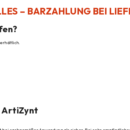
LES – BARZAHLUNG BEI LI
fen?
erhältlich.
 ArtiZynt
gilt bei sachgemäßer Anwendung als sicher. Bei sehr empfindliche