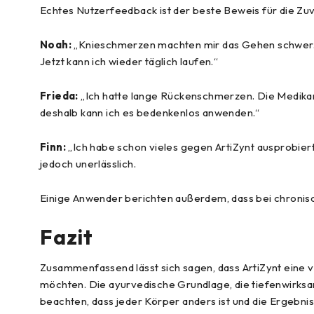
Echtes Nutzerfeedback ist der beste Beweis für die Zuve
Noah:
„Knieschmerzen machten mir das Gehen schwer. I
Jetzt kann ich wieder täglich laufen.“
Frieda:
„Ich hatte lange Rückenschmerzen. Die Medikam
deshalb kann ich es bedenkenlos anwenden.“
Finn:
„Ich habe schon vieles gegen ArtiZynt ausprobier
jedoch unerlässlich.
Einige Anwender berichten außerdem, dass bei chronis
Fazit
Zusammenfassend lässt sich sagen, dass ArtiZynt eine 
möchten. Die ayurvedische Grundlage, die tiefenwirksam
beachten, dass jeder Körper anders ist und die Ergebnis