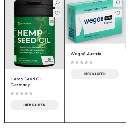
Wego6 Austria
out of 5
HIER KAUFEN
Hemp Seed Oil
Germany
out of 5
HIER KAUFEN