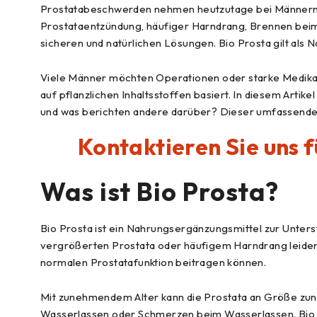
Prostatabeschwerden nehmen heutzutage bei Männern 
Prostataentzündung, häufiger Harndrang, Brennen beim
sicheren und natürlichen Lösungen. Bio Prosta gilt als
Viele Männer möchten Operationen oder starke Medikamen
auf pflanzlichen Inhaltsstoffen basiert. In diesem Artike
und was berichten andere darüber? Dieser umfassende R
Kontaktieren Sie uns 
Was ist
Bio Prosta
?
Bio Prosta ist ein Nahrungsergänzungsmittel zur Unterst
vergrößerten Prostata oder häufigem Harndrang leiden. 
normalen Prostatafunktion beitragen können.
Mit zunehmendem Alter kann die Prostata an Größe zun
Wasserlassen oder Schmerzen beim Wasserlassen. Bio P