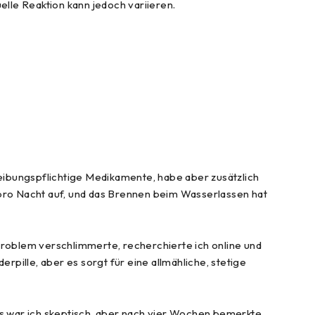
elle Reaktion kann jedoch variieren.
eibungspflichtige Medikamente, habe aber zusätzlich
pro Nacht auf, und das Brennen beim Wasserlassen hat
 Problem verschlimmerte, recherchierte ich online und
pille, aber es sorgt für eine allmähliche, stetige
s war ich skeptisch, aber nach vier Wochen bemerkte