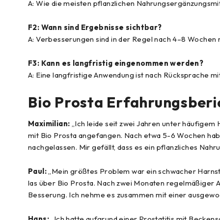
A: Wie die meisten pflanzlichen Nahrungsergänzungsmittel
F2: Wann sind Ergebnisse sichtbar?
A: Verbesserungen sind in der Regel nach 4–8 Wochen
F3: Kann es langfristig eingenommen werden?
A: Eine langfristige Anwendung ist nach Rücksprache mi
Bio Prosta Erfahrungsberi
Maximilian:
„Ich leide seit zwei Jahren unter häufige
mit Bio Prosta angefangen. Nach etwa 5-6 Wochen habe
nachgelassen. Mir gefällt, dass es ein pflanzliches Nahru
Paul:
„Mein größtes Problem war ein schwacher Harnstrah
las über Bio Prosta. Nach zwei Monaten regelmäßiger Anw
Besserung. Ich nehme es zusammen mit einer ausgew
Hans:
„Ich hatte aufgrund einer Prostatitis mit Becke