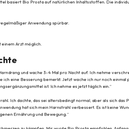
 basiert Bio Prosta auf natürlichen Inhaltsstoffen. Die individu
 regelmäßiger Anwendung spürbar.
t einem Arzt möglich.
chte
m Harndrang und wache 3-4 Mal pro Nacht auf. Ich nehme verschr
 ich eine Besserung bemerkt. Jetzt wache ich nur noch einmal 
ngsergänzungsmittel ist. Ich nehme es jetzt täglich ein.“
l. Ich dachte, das sei altersbedingt normal, aber als sich das
endung hat sich mein Harnstrahl verbessert. Es ist keine Wunder
ogenen Ernährung und Bewegung.“
nschmerzen zu kämpfen. Mir wurde Bio Prosta empfohlen. Anfang