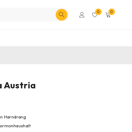
0
0
a Austria
en Harndrang
Hormonhaushalt