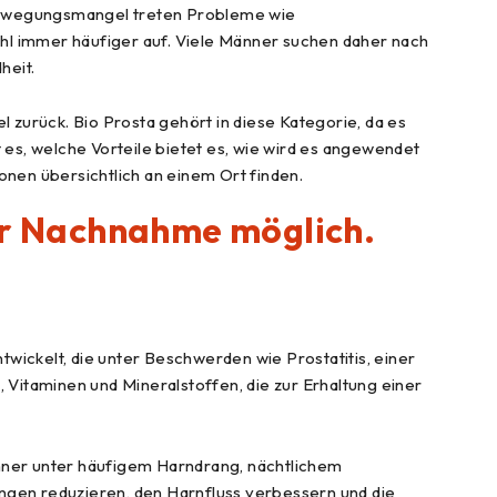
Bewegungsmangel treten Probleme wie
l immer häufiger auf. Viele Männer suchen daher nach
heit.
 zurück. Bio Prosta gehört in diese Kategorie, da es
kt es, welche Vorteile bietet es, wie wird es angewendet
nen übersichtlich an einem Ort finden.
per Nachnahme möglich.
wickelt, die unter Beschwerden wie Prostatitis, einer
Vitaminen und Mineralstoffen, die zur Erhaltung einer
nner unter häufigem Harndrang, nächtlichem
ngen reduzieren, den Harnfluss verbessern und die