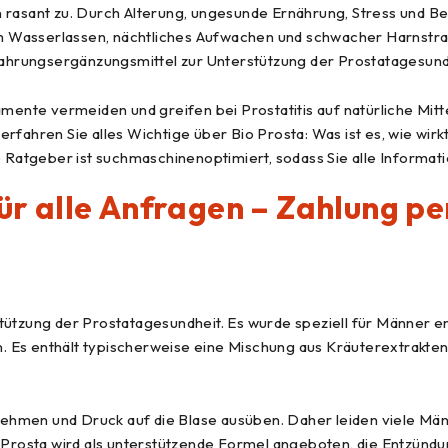
rasant zu. Durch Alterung, ungesunde Ernährung, Stress und 
 Wasserlassen, nächtliches Aufwachen und schwacher Harnstrah
 Nahrungsergänzungsmittel zur Unterstützung der Prostatagesund
te vermeiden und greifen bei Prostatitis auf natürliche Mittel
l erfahren Sie alles Wichtige über Bio Prosta: Was ist es, wie wir
atgeber ist suchmaschinenoptimiert, sodass Sie alle Informatio
für alle Anfragen – Zahlung 
ützung der Prostatagesundheit. Es wurde speziell für Männer ent
Es enthält typischerweise eine Mischung aus Kräuterextrakten, 
ehmen und Druck auf die Blase ausüben. Daher leiden viele Mä
rosta wird als unterstützende Formel angeboten, die Entzündu