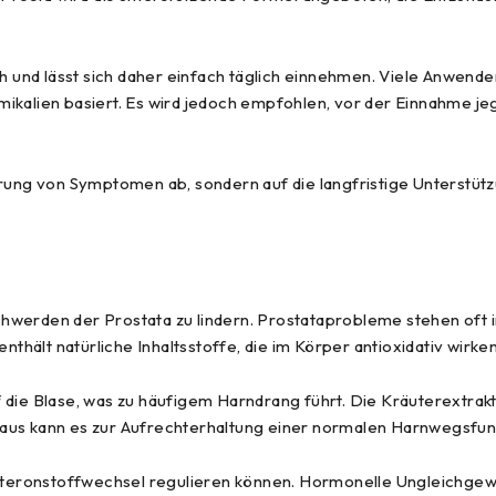
ch und lässt sich daher einfach täglich einnehmen. Viele Anwende
ikalien basiert. Es wird jedoch empfohlen, vor der Einnahme je
erung von Symptomen ab, sondern auf die langfristige Unterstüt
chwerden der Prostata zu lindern. Prostataprobleme stehen o
hält natürliche Inhaltsstoffe, die im Körper antioxidativ wirke
f die Blase, was zu häufigem Harndrang führt. Die Kräuterextra
aus kann es zur Aufrechterhaltung einer normalen Harnwegsfunk
tosteronstoffwechsel regulieren können. Hormonelle Ungleichgew