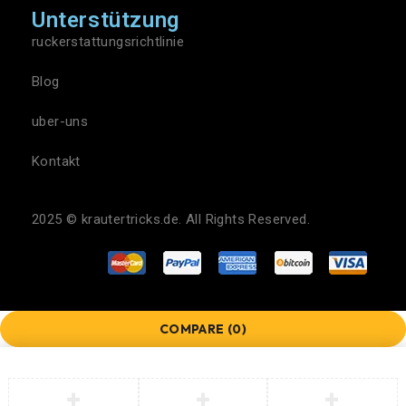
Unterstützung
ruckerstattungsrichtlinie
Blog
uber-uns
Kontakt
2025 ©
krautertricks.de
. All Rights Reserved.
COMPARE
(0)