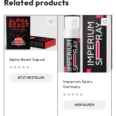
Related products
Alpha Beast Kapsel
out of 5
JETZT BESTELLEN
Imperium Spary
Germany
out of 5
HIER KAUFEN