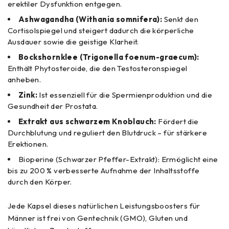
erektiler Dysfunktion entgegen.
Ashwagandha (Withania somnifera):
Senkt den
Cortisolspiegel und steigert dadurch die körperliche
Ausdauer sowie die geistige Klarheit.
Bockshornklee (Trigonella foenum-graecum):
Enthält Phytosteroide, die den Testosteronspiegel
anheben.
Zink:
Ist essenziell für die Spermienproduktion und die
Gesundheit der Prostata.
Extrakt aus schwarzem Knoblauch:
Fördert die
Durchblutung und reguliert den Blutdruck – für stärkere
Erektionen.
Bioperine (Schwarzer Pfeffer-Extrakt): Ermöglicht eine
bis zu 200 % verbesserte Aufnahme der Inhaltsstoffe
durch den Körper.
Jede Kapsel dieses natürlichen Leistungsboosters für
Männer ist frei von Gentechnik (GMO), Gluten und