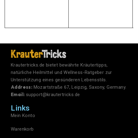
Krautertricks.de bietet bewährte Kräutertipps,
natürliche Heilmittel und Wellness-Ratgeber zur
Unterstützung eines gesünderen Lebensstils.
Address:
Mozartstraße 67, Leipzig, Saxony, Germany.
Email:
support@krautertricks.de
Links
Mein Konto
Warenkorb