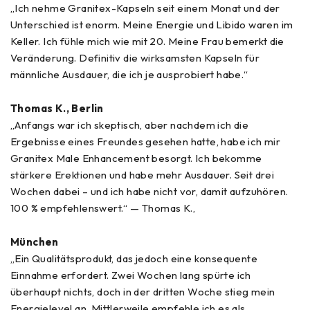
„Ich nehme Granitex-Kapseln seit einem Monat und der
Unterschied ist enorm. Meine Energie und Libido waren im
Keller. Ich fühle mich wie mit 20. Meine Frau bemerkt die
Veränderung. Definitiv die wirksamsten Kapseln für
männliche Ausdauer, die ich je ausprobiert habe.“
Thomas K., Berlin
„Anfangs war ich skeptisch, aber nachdem ich die
Ergebnisse eines Freundes gesehen hatte, habe ich mir
Granitex Male Enhancement besorgt. Ich bekomme
stärkere Erektionen und habe mehr Ausdauer. Seit drei
Wochen dabei – und ich habe nicht vor, damit aufzuhören.
100 % empfehlenswert.“ — Thomas K.,
München
„Ein Qualitätsprodukt, das jedoch eine konsequente
Einnahme erfordert. Zwei Wochen lang spürte ich
überhaupt nichts, doch in der dritten Woche stieg mein
Energielevel an. Mittlerweile empfehle ich es als