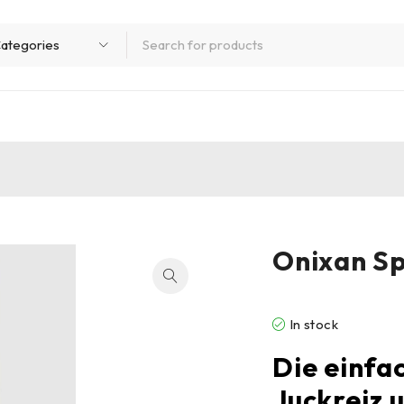
Onixan S
In stock
Die einfa
Juckreiz 