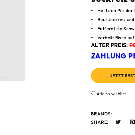
Heilt den Pilz de
Baut Juckreiz und
Entfernt die Sch
Verheilt Risse au
ALTER PREIS:
9
ZAHLUNG P
JETZT BES
Add to wishlist
BRANDS:
SHARE: