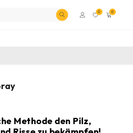
0
0
pray
che Methode den Pilz,
und Risse zu bekämpfen!