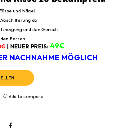
r Füsse und Nägel
 Abschilferung ab
witzneigung und den Geruch
f den Fersen
49€
8€
| NEUER PREIS:
ER NACHNAHME MÖGLICH
TELLEN
Add to compare