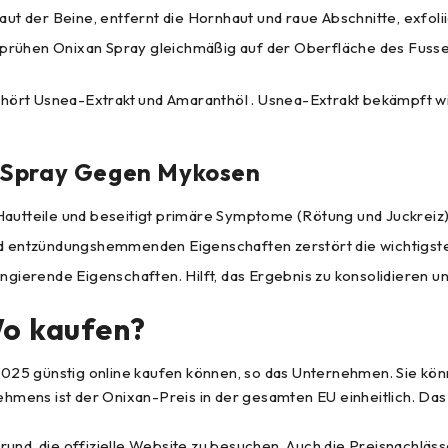
t der Beine, entfernt die Hornhaut und raue Abschnitte, exfoliie
Sprühen Onixan Spray gleichmäßig auf der Oberfläche des Fusses.
ört Usnea-Extrakt und Amaranthöl . Usnea-Extrakt bekämpft wi
n Spray Gegen Mykosen
autteile und beseitigt primäre Symptome (Rötung und Juckreiz)
nd entzündungshemmenden Eigenschaften zerstört die wichtigste
ngierende Eigenschaften. Hilft, das Ergebnis zu konsolidieren un
Wo kaufen?
 2025 günstig online kaufen können, so das Unternehmen. Sie kön
mens ist der Onixan-Preis in der gesamten EU einheitlich. Das
und, die offizielle Website zu besuchen. Auch die Preisnachläss