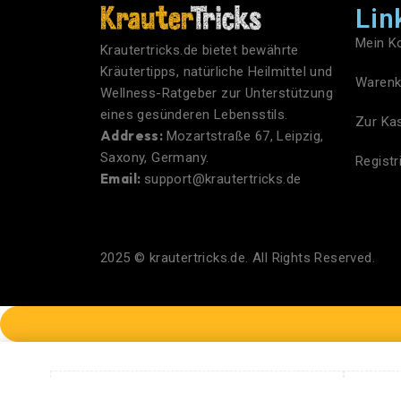
Lin
Mein K
Krautertricks.de bietet bewährte
Kräutertipps, natürliche Heilmittel und
Warenk
Wellness-Ratgeber zur Unterstützung
eines gesünderen Lebensstils.
Zur Ka
Address:
Mozartstraße 67, Leipzig,
Saxony, Germany.
Regist
Email:
support@krautertricks.de
2025 ©
krautertricks.de
. All Rights Reserved.