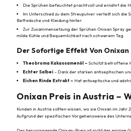
Die Sprühen befeuchtet prachtvoll und ernährt die Hau
Im Unterschied zu dem Streupulver verteilt sich die 
Bettwäsche und Kleidung hinter.
Zur Zusammensetzung der Sprühen Onixan Spray geh
milde Kühle und Bequemlichkeit nach schwerem Tag.
Der Sofortige Effekt Von Onixa
Theobroma Kakaosamenöl –
Schützt betroffene H
Echter Salbei
– Dank der starken antiseptischen u
Eichen Rinde Extrakt –
Hat antiseptische und adstri
Onixan Preis in Austria – 
Kunden in Austria sollten wissen, wo sie Onixan im Jahr
Aufgrund der spezifischen Vorgehensweise des Unterneh
Der hervorragende Onixan-Preis ist nicht der einzige Gr