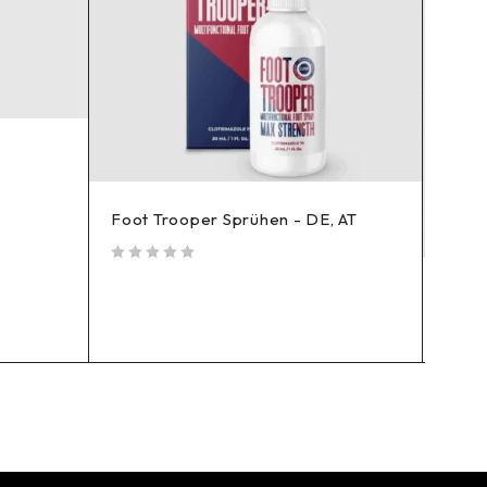
Foot Trooper Sprühen - DE, AT
out of 5
Prom
out of 5