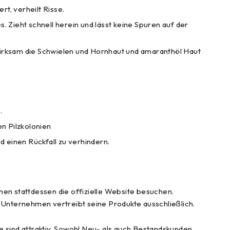
rt, verheilt Risse.
 Zieht schnell herein und lässt keine Spuren auf der
rksam die Schwielen und Hornhaut und amaranthöl Haut
.
n Pilzkolonien
d einen Rückfall zu verhindern.
nen stattdessen die offizielle Website besuchen.
 Unternehmen vertreibt seine Produkte ausschließlich.
e sind attraktiv. Sowohl Neu- als auch Bestandskunden