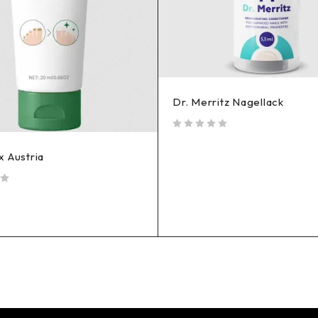
Dr. Merritz Nagellack
out of 5
 Austria