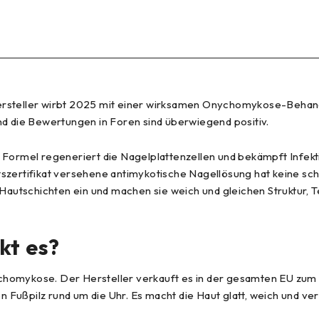
ersteller wirbt 2025 mit einer wirksamen Onychomykose-Behand
 die Bewertungen in Foren sind überwiegend positiv.
 Formel regeneriert die Nagelplattenzellen und bekämpft Infekt
tszertifikat versehene antimykotische Nagellösung hat keine sc
n Hautschichten ein und machen sie weich und gleichen Struktur
kt es?
homykose. Der Hersteller verkauft es in der gesamten EU zum g
ßpilz rund um die Uhr. Es macht die Haut glatt, weich und verlei