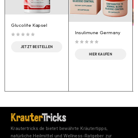
Glucolite Kapsel
Insulimune Germany
out of 5
JETZT BESTELLEN
out of 5
HIER KAUFEN
Krautertricks.de bietet bewährte Kräutertipps,
natürliche Heilmittel und Wellness-Ratgeber zur