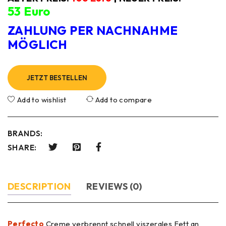
53
Euro
ZAHLUNG PER NACHNAHME
MÖGLICH
JETZT BESTELLEN
Add to wishlist
Add to compare
BRANDS:
SHARE:
DESCRIPTION
REVIEWS (0)
Perfecto
Creme verbrennt schnell viszerales Fett an