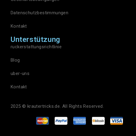
Datenschutzbestimmungen
Kontakt
Unterstützung
ruckerstattungsrichtlinie
Blog
uber-uns
Kontakt
2025 ©
krautertricks.de
. All Rights Reserved.