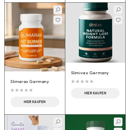
Slimivex Germany
Slimarax Germany
out of 5
HIER KAUFEN
out of 5
HIER KAUFEN