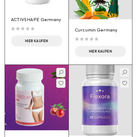
ACTIVSHAPE Germany
Curcumin Germany
out of 5
HIER KAUFEN
out of 5
HIER KAUFEN