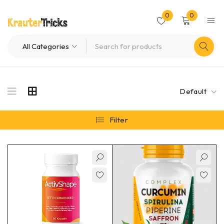
0
0
Default
Filter