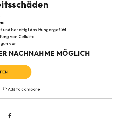
itsschäden
n
bau
t und beseitigt das Hungergefühl
fung von Cellulite
ngen vor
ER NACHNAHME MÖGLICH
UFEN
Add to compare