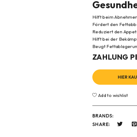
Gesundhe
Hilft beim Abnehme
Fördert den Fettab
Reduziert den Appeti
Hilft bei der Bekämp
Beugt Fettablageru
ZAHLUNG P
HIER KA
Add to wishlist
BRANDS:
SHARE: