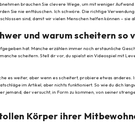
Abnehmen brauchen Sie clevere Wege, um mit weniger Aufwand m
n Sie nie enttäuschen. Ich schwöre. Die richtige Verwendung
eschlossen sind, damit wir vielen Menschen helfen können – sie al
hwer und warum scheitern so v
ufgegeben hat. Manche erzählen immer noch erstaunliche Geschic
che scheitern. Stell dir vor, du spielst ein Videospiel mit Leve
he es weiter, aber wenn es scheitert, probiere etwas anderes. I
atschläge im Artikel, aber nichts funktioniert. So wie du dich l
oder jemand, der versucht, in Form zu kommen, von seiner stren
 tollen Körper ihrer Mitbewoh