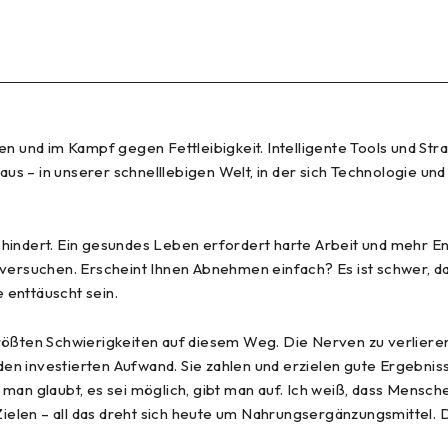
n und im Kampf gegen Fettleibigkeit. Intelligente Tools und St
s – in unserer schnelllebigen Welt, in der sich Technologie un
 behindert. Ein gesundes Leben erfordert harte Arbeit und mehr E
e es versuchen. Erscheint Ihnen Abnehmen einfach? Es ist schwer
 enttäuscht sein.
rößten Schwierigkeiten auf diesem Weg. Die Nerven zu verlieren
 den investierten Aufwand. Sie zahlen und erzielen gute Ergebniss
man glaubt, es sei möglich, gibt man auf. Ich weiß, dass Mensch
len – all das dreht sich heute um Nahrungsergänzungsmittel. Das