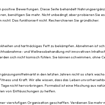
alten positive Bewertungen. Diese Seite behandelt Nahrungsergä
en, benötigen Sie mehr. Nicht unbedingt, aber probieren Sie es 
icht. Das funktioniert nicht. Recherchieren Sie gründlicher.
heiten und hartnäckiges Fett zu bekämpfen. Abnehmen ist schwe
chtsabnahme- und Wellnessbehandlung mit innovativen Inhaltssto
rden sich nicht komisch fühlen. Sie können schwimmen, ohne Ce
nzungsmittelmarkt in den letzten Jahren nicht so stark wachsen 
Fitness und Kraft. Wir alle wissen, dass das Leben unvorhersehba
ge nicht hervorbringen. Formaksil ist eine Mischung aus natürl
en von Enttäuschungen zu helfen.
r vierstufigen Organisation geschaffen. Verdienen Sie mehr mi