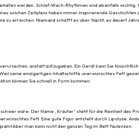
halten werden. Schlaf-Wach-Rhythmen sind ebenfalls wichtig. Ha
nes solchen Zeitplans haben immer inspirierende Geschichten z
iele zu erreichen. Niemand schafft es über Nacht; es dauert Jahr
 verursachen, anstatt aufzugeben. Ein Gerät kann Sie hinsichtli
eil seine einzigartigen Inhaltsstoffe unerwünschtes Fett gez
tion können Sie schnell in Form kommen.
 schwer wäre. Der Name „Kräuter“ steht für die Reinheit des Pr
nerwünschtes Fett. Eine gute Figur entsteht durch Lipolyse. And
ngsamt.Aber man kann nicht den ganzen Tag im Bett faulenzen.